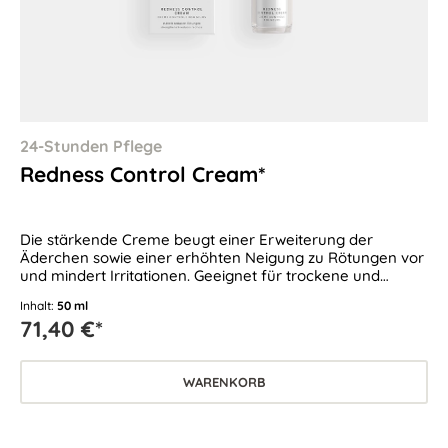
24-Stunden Pflege
Redness Control Cream*
Die stärkende Creme beugt einer Erweiterung der
Äderchen sowie einer erhöhten Neigung zu Rötungen vor
und mindert Irritationen. Geeignet für trockene und
empfindliche Haut sowie bei zu Couperose und Rosacea
Inhalt:
50 ml
neigender Haut.
71,40 €*
WARENKORB